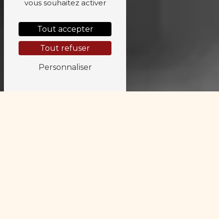
vous souhaitez activer
Tout accepter
Tout refuser
Personnaliser
Entrées
Verdure aux noix
5,00 €
Œufs mayonnaise
7,00 €
Assiette de rosette
7,00 €
Salade de lentilles
7,00 €
Salade beaujolaise
8,50 €